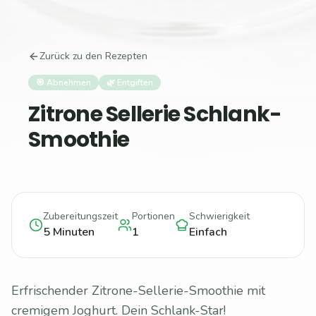
Zurück zu den Rezepten
🎯
Abnehmen
🌿
Entgiften
Zitrone Sellerie Schlank-
Smoothie
Zubereitungszeit
Portionen
Schwierigkeit
5
Minuten
1
Einfach
Erfrischender Zitrone-Sellerie-Smoothie mit
cremigem Joghurt. Dein Schlank-Star!