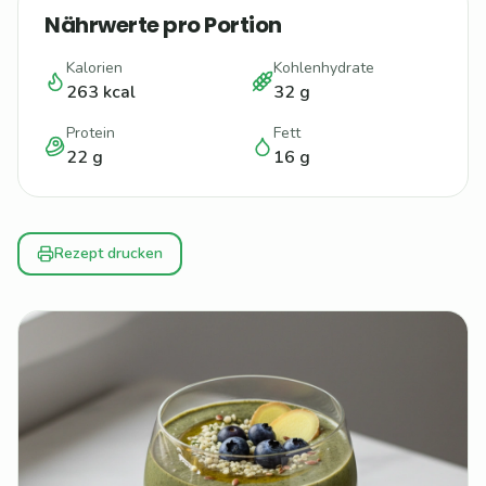
Nährwerte pro Portion
Kalorien
Kohlenhydrate
263
kcal
32
g
Protein
Fett
22
g
16
g
Rezept drucken