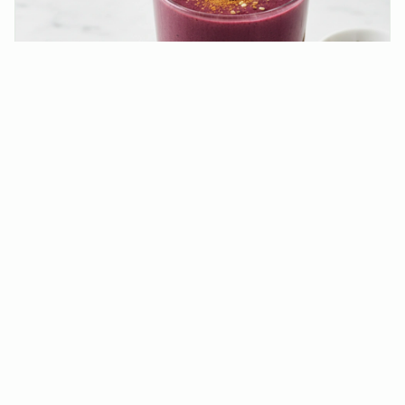
Purpurroter Zell-Kick
Cremiger Spinat, wärmender Zimt & exotisches Açai: Dein
purpurroter Energiekick!