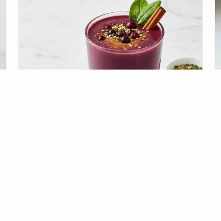
Purpurroter Zell-Kick
Cremiger Spinat, wärmender Zimt & exotisches Açai:
Dein purpurroter Energiekick!