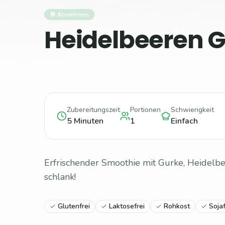
🎯
Abnehmen
Heidelbeeren 
Zubereitungszeit
Portionen
Schwierigkeit
5
Minuten
1
Einfach
Erfrischender Smoothie mit Gurke, Heidelb
schlank!
Glutenfrei
Laktosefrei
Rohkost
Sojaf