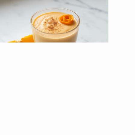
Sanfter Darm-Regenerator
Cremiger "Sanfter Darm-Regenerator" mit süßer
Orange, Mandelmilch, Zimt & Karotte. Dein Power-
Kick!