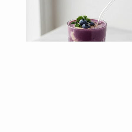
Beerenstarker Zell-Elixier
Beerenstark & vitalisierend! Heidelbeere, Grünkohl &
Seidentofu vereint in einem cremig-frischen Genuss.