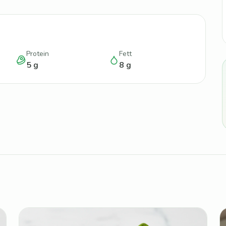
Protein
Fett
5
g
8
g