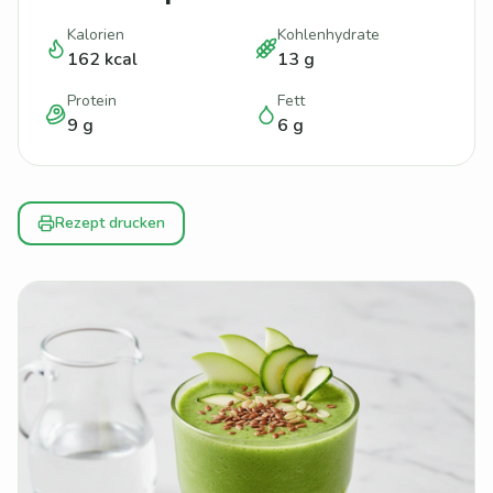
Kalorien
Kohlenhydrate
162
kcal
13
g
Protein
Fett
9
g
6
g
Rezept drucken