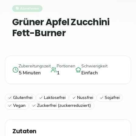
🎯
Abnehmen
Grüner Apfel Zucchini
Fett-Burner
Zubereitungszeit
Portionen
Schwierigkeit
5
Minuten
1
Einfach
Glutenfrei
Laktosefrei
Nussfrei
Sojafrei
Vegan
Zuckerfrei (zuckerreduziert)
Zutaten